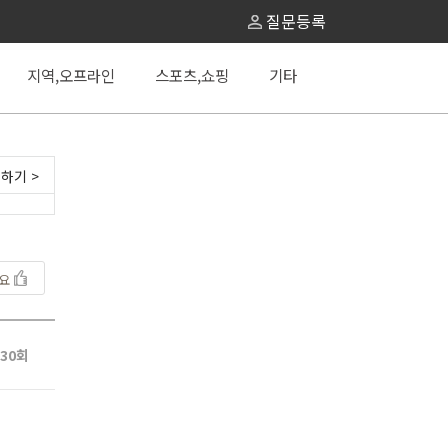
질문등록
지역,오프라인
스포츠,쇼핑
기타
하기 >
아요
130회