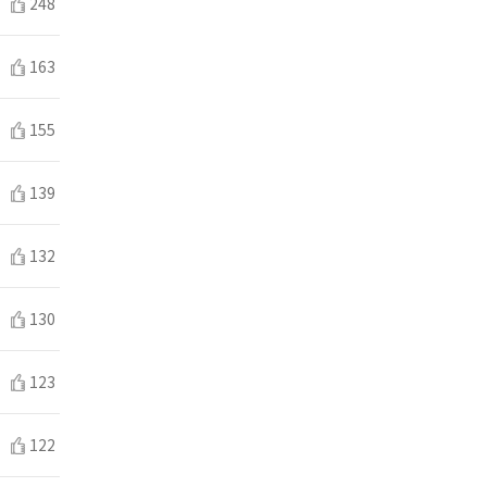
248
163
155
139
132
130
123
122