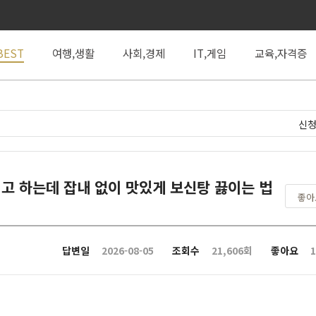
BEST
여행,생활
사회,경제
IT,게임
교육,자격증
신청
고 하는데 잡내 없이 맛있게 보신탕 끓이는 법
좋
답변일
2026-08-05
조회수
21,606회
좋아요