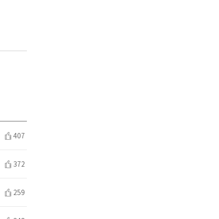
407
372
259