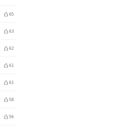
65
63
62
61
61
58
56