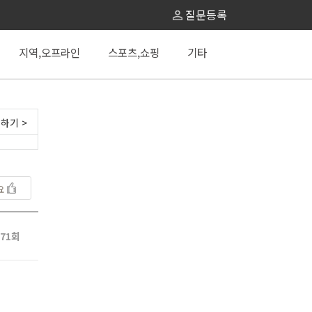
질문등록
지역,오프라인
스포츠,쇼핑
기타
하기 >
요
71회