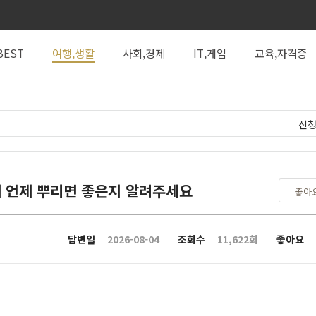
BEST
여행,생활
사회,경제
IT,게임
교육,자격증
신청
 언제 뿌리면 좋은지 알려주세요
좋아
답변일
2026-08-04
조회수
11,622회
좋아요