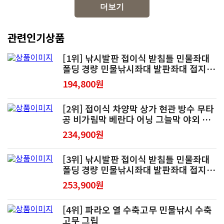
더보기
관련인기상품
[1위] 낚시발판 접이식 받침틀 민물좌대
폴딩 경량 민물낚시좌대 발판좌대 접지
거치대 민물 갯바위
194,800원
[2위] 접이식 차양막 상가 현관 방수 무타
공 비가림막 베란다 어닝 그늘막 야외 옥
상 벽면 발코니
234,900원
[3위] 낚시발판 접이식 받침틀 민물좌대
폴딩 경량 민물낚시좌대 발판좌대 접지
거치대 민물 갯바위
253,900원
[4위] 파라오 열 수축고무 민물낚시 수축
고무 그립