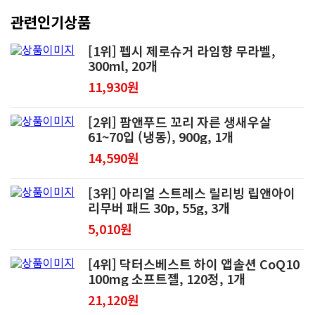
관련인기상품
[1위] 펩시 제로슈거 라임향 무라벨,
300ml, 20개
11,930원
[2위] 팜앤푸드 꼬리 자른 생새우살
61~70입 (냉동), 900g, 1개
14,590원
[3위] 아리얼 스트레스 릴리빙 립앤아이
리무버 패드 30p, 55g, 3개
5,010원
[4위] 닥터스베스트 하이 앱솔션 CoQ10
100mg 소프트젤, 120정, 1개
21,120원