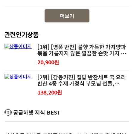
더보기
관련인기상품
[1위] [명품 반찬] 불향 가득한 가지양파
볶음 기름지지 않은 깔끔한 손맛 가지 밑
반찬, 3개, 280g
20,900원
[2위] [감동키친] 집밥 반찬세트 국 요리
반찬 4종 수제 가정식 부모님 선물,
2.5kg, 4세트
138,200원
궁금하넷 지식 BEST