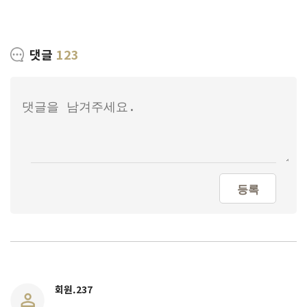
댓글
123
등록
회원.237