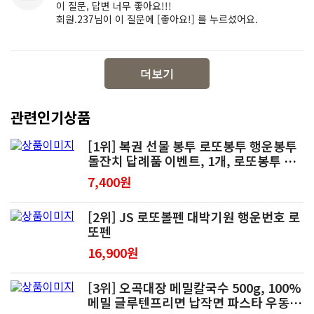
이 질문, 답변 너무 좋아요!!!
회원.237님이 이 질문에 [좋아요!] 를 누르셨어요.
더보기
관련인기상품
[1위] 복권 선물 봉투 로또봉투 행운봉투
돌잔치 답례품 이벤트, 1개, 로또봉투 클
로버형(행운20매)
7,400원
[2위] JS 로또볼펜 대박기원 행운번호 로
또펜
16,900원
[3위] 오곡대장 메밀칼국수 500g, 100%
메밀 글루텐프리면 납작면 파스타 우동면